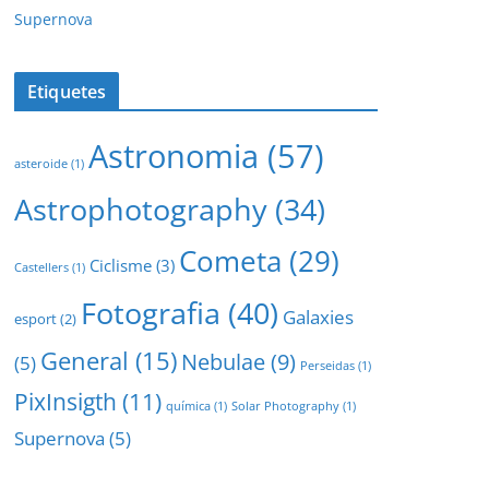
Supernova
Etiquetes
Astronomia
(57)
asteroide
(1)
Astrophotography
(34)
Cometa
(29)
Ciclisme
(3)
Castellers
(1)
Fotografia
(40)
Galaxies
esport
(2)
General
(15)
Nebulae
(9)
(5)
Perseidas
(1)
PixInsigth
(11)
química
(1)
Solar Photography
(1)
Supernova
(5)